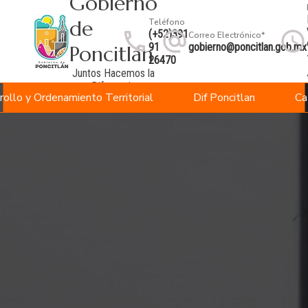
Gobierno
de
Teléfono
(+52)391
Correo Electrónico*
91
gobierno@poncitlan.gob.mx
Poncitlán
.
26470
Juntos Hacemos la
Diferencia
rollo y Ordenamiento Territorial
Dif Poncitlan
Ca