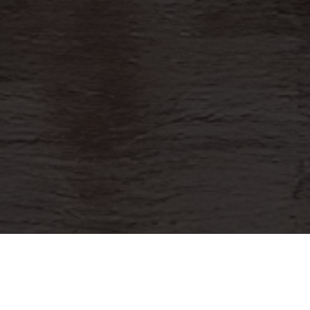
lgún hecho de corrupción de un servidor públi