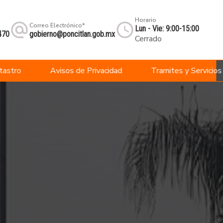
Horario
Correo Electrónico*
Lun - Vie: 9:00-15:00
470
gobierno@poncitlan.gob.mx
Cerrado
tastro
Avisos de Privacidad
Tramites y Servicios