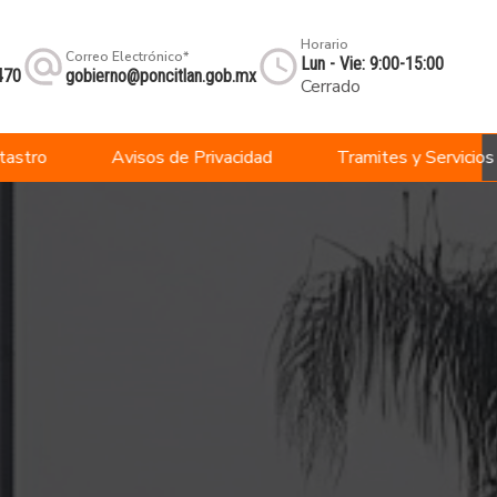
Horario
Correo Electrónico*
Lun - Vie: 9:00-15:00
470
gobierno@poncitlan.gob.mx
Cerrado
tastro
Avisos de Privacidad
Tramites y Servicios