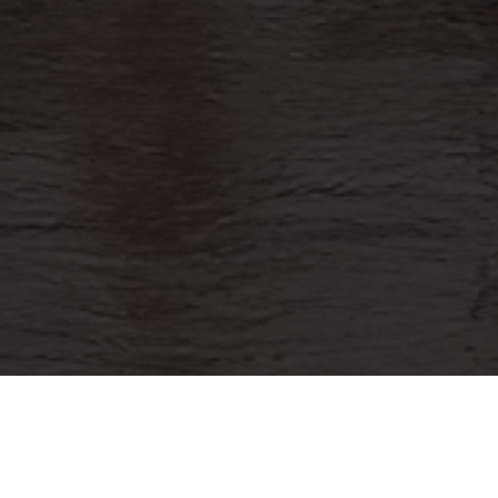
lgún hecho de corrupción de un servidor públi