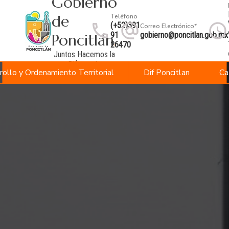
Gobierno
de
Teléfono
(+52)391
Correo Electrónico*
91
gobierno@poncitlan.gob.mx
Poncitlán
.
26470
Juntos Hacemos la
Diferencia
rollo y Ordenamiento Territorial
Dif Poncitlan
Ca