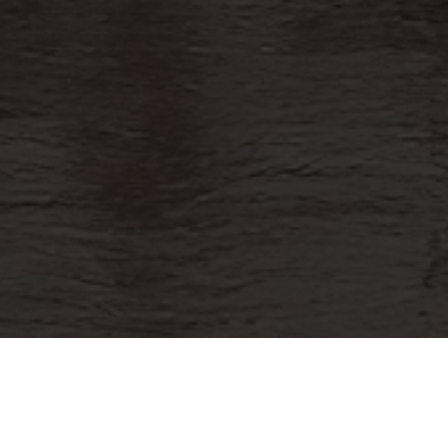
lgún hecho de corrupción de un servidor públi