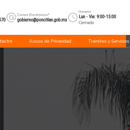
Horario
Correo Electrónico*
Lun - Vie: 9:00-15:00
470
gobierno@poncitlan.gob.mx
Cerrado
tastro
Avisos de Privacidad
Tramites y Servicios