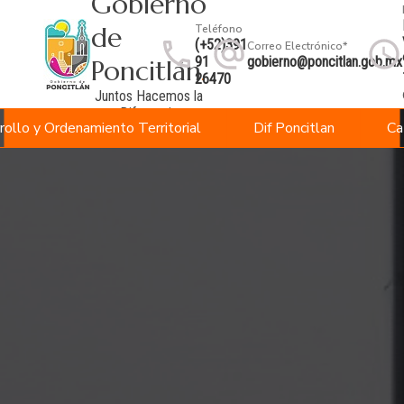
Gobierno
de
Teléfono
(+52)391
Correo Electrónico*
91
gobierno@poncitlan.gob.mx
Poncitlán
.
26470
Juntos Hacemos la
Diferencia
rollo y Ordenamiento Territorial
Dif Poncitlan
Ca