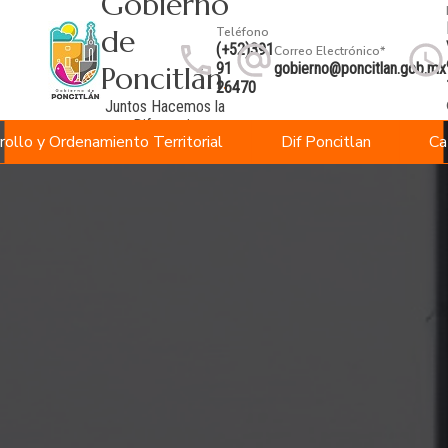
Gobierno
de
Teléfono
(+52)391
Correo Electrónico*
91
gobierno@poncitlan.gob.mx
Poncitlán
.
26470
Juntos Hacemos la
Diferencia
rollo y Ordenamiento Territorial
Dif Poncitlan
Ca