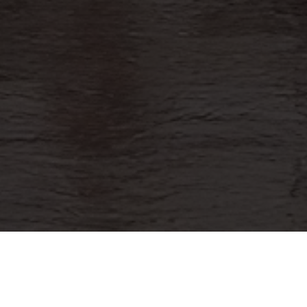
lgún hecho de corrupción de un servidor públi