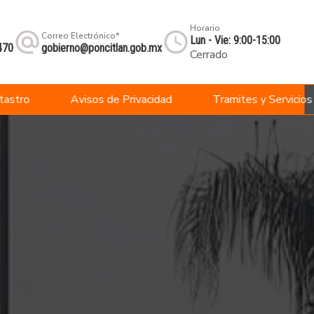
Horario
Correo Electrónico*
Lun - Vie: 9:00-15:00
470
gobierno@poncitlan.gob.mx
Cerrado
tastro
Avisos de Privacidad
Tramites y Servicios